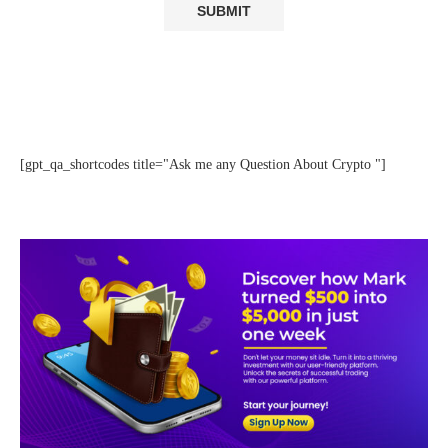
[gpt_qa_shortcodes title="Ask me any Question About Crypto "]