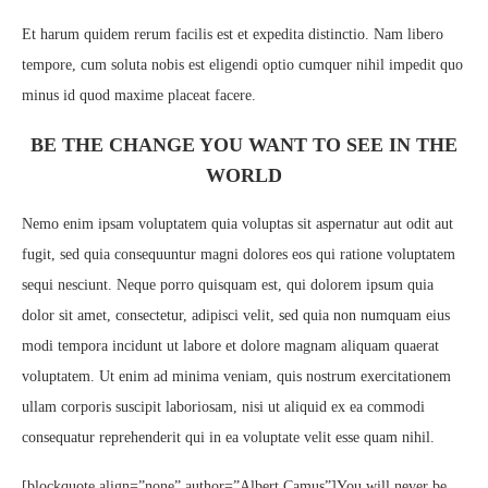
Et harum quidem rerum facilis est et expedita distinctio. Nam libero
tempore, cum soluta nobis est eligendi optio cumquer nihil impedit quo
minus id quod maxime placeat facere.
BE THE CHANGE YOU WANT TO SEE IN THE
WORLD
Nemo enim ipsam voluptatem quia voluptas sit aspernatur aut odit aut
fugit, sed quia consequuntur magni dolores eos qui ratione voluptatem
sequi nesciunt. Neque porro quisquam est, qui dolorem ipsum quia
dolor sit amet, consectetur, adipisci velit, sed quia non numquam eius
modi tempora incidunt ut labore et dolore magnam aliquam quaerat
voluptatem. Ut enim ad minima veniam, quis nostrum exercitationem
ullam corporis suscipit laboriosam, nisi ut aliquid ex ea commodi
consequatur reprehenderit qui in ea voluptate velit esse quam nihil.
[blockquote align=”none” author=”Albert Camus”]
You will never be