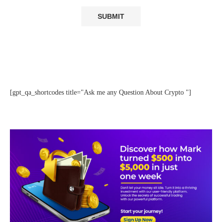
[gpt_qa_shortcodes title="Ask me any Question About Crypto "]