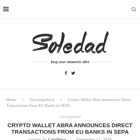
keep your memories alive
Home
Uncategorized
Crypto Wallet Abra Announces Direct
Transactions From EU Banks in SEPA
Uncategorized
CRYPTO WALLET ABRA ANNOUNCES DIRECT
TRANSACTIONS FROM EU BANKS IN SEPA
written by
CoinNews
September 14, 2018